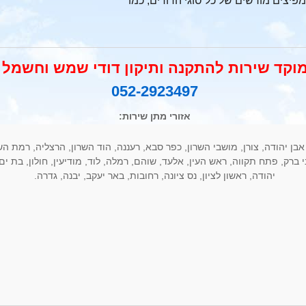
פיצים מורשים של כל סוגי הדודים, כמו
וקד שירות להתקנה ותיקון דודי שמש וחשמל
052-2923497
אזורי מתן שירות:
 אבן יהודה, צורן, מושבי השרון, כפר סבא, רעננה, הוד השרון, הרצליה, רמת הש
ברק, פתח תקווה, ראש העין, אלעד, שוהם, רמלה, לוד, מודיעין, חולון, בת ים, אז
יהודה, ראשון לציון, נס ציונה, רחובות, באר יעקב, יבנה, גדרה.